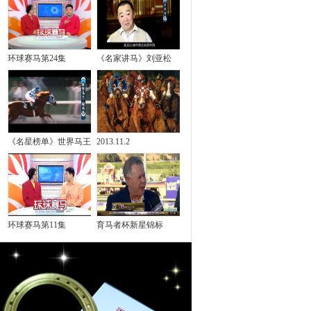
环球赛马第24集
《名家讲马》刘亚松
《名星榜单》世界马王
2013.11.2
环球赛马第11集
育马者杯新星锦标