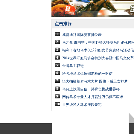
点击排行
1
成都迪拜国际赛事排位表
2
马之死 谁的错：中国野骑大师赛马匹跑死拷
3
福利！各地马术俱乐部妇女节免费骑马活动信
4
2014世界汗血马协会特别大会暨中国马文化
5
金牌马主郭进
6
给各地马术俱乐部老板的一封信
7
恒大拍摄贺岁马术大片 圆旗下后卫女神梦
8
马背上找回自信 孙育仁挑战世界杯
9
网传马术专业人才月薪过万仍供不应求
10
世界级私人马术庄园豪宅