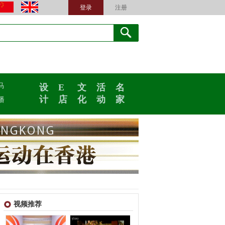
登录
注册
马
设
E
文
活
名
计
店
化
动
家
播
视频推荐