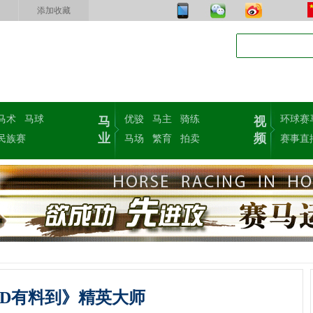
添加收藏
马术
马球
优骏
马主
骑练
环球赛
马
视
业
频
民族赛
马场
繁育
拍卖
赛事直
D有料到》精英大师