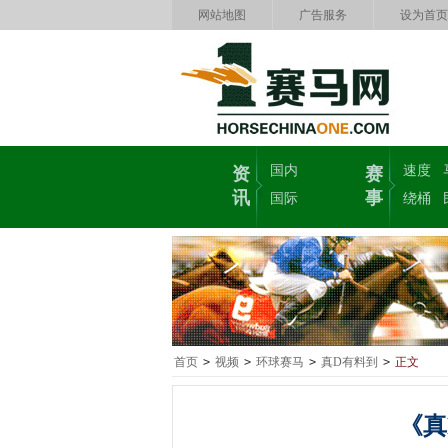
网站地图
广告服务
设为首页
国内
速度
资
赛
讯
事
国际
绕桶
首页
>
视频
>
环球赛马
>
真D有料到
>
正文
《真