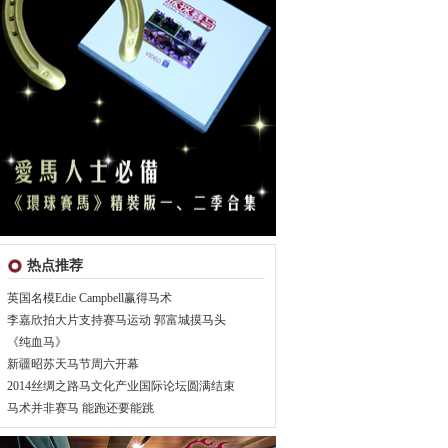
热点推荐
英国名模Edie Campbell赢得马术
李嘉欣拍大片支持赛马运动 郭富城摸马头
《纯血马》
新疆昭苏天马节周六开幕
2014丝绸之路马文化产业国际论坛圆满结束
马术并非赛马 能跑还要能跳