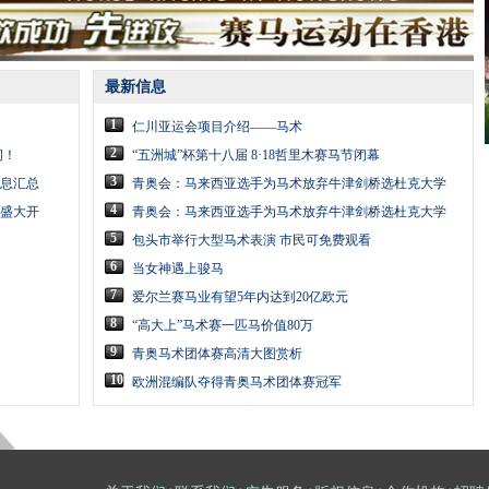
最新信息
1
仁川亚运会项目介绍——马术
2
问！
“五洲城”杯第十八届 8·18哲里木赛马节闭幕
3
息汇总
青奥会：马来西亚选手为马术放弃牛津剑桥选杜克大学
4
节盛大开
青奥会：马来西亚选手为马术放弃牛津剑桥选杜克大学
5
包头市举行大型马术表演 市民可免费观看
6
当女神遇上骏马
7
爱尔兰赛马业有望5年内达到20亿欧元
8
“高大上”马术赛一匹马价值80万
9
青奥马术团体赛高清大图赏析
10
欧洲混编队夺得青奥马术团体赛冠军