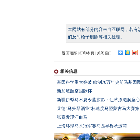
本网站有部分内容来自互联网，若有
们及时给予删除等相关处理。
返回顶部
|
打印本页
|
关闭窗口
相关信息
基因科学重大突破 绘制70万年史前马基因
新加坡航空国际杯
新疆伊犁马术夏令营掠影：让草原滋润童心
莱德“马头琴酒业”杯速度马暨蒙古马大赛
张骞发现汗血马
上海环球马术冠军赛马匹寻得承运商