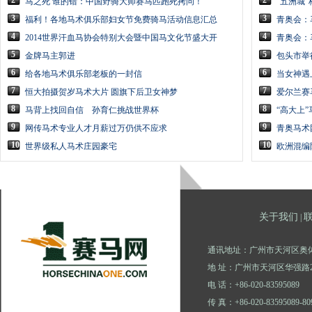
2
2
马之死 谁的错：中国野骑大师赛马匹跑死拷问！
“五洲城”
3
3
福利！各地马术俱乐部妇女节免费骑马活动信息汇总
青奥会：
4
4
2014世界汗血马协会特别大会暨中国马文化节盛大开
青奥会：
5
5
金牌马主郭进
包头市举
6
6
给各地马术俱乐部老板的一封信
当女神遇
7
7
恒大拍摄贺岁马术大片 圆旗下后卫女神梦
爱尔兰赛
8
8
马背上找回自信 孙育仁挑战世界杯
“高大上
9
9
网传马术专业人才月薪过万仍供不应求
青奥马术
10
10
世界级私人马术庄园豪宅
欧洲混编
关于我们
|
通讯地址：广州市天河区奥体
地 址：广州市天河区华强路2
电 话：+86-020-83595089
传 真：+86-020-83595089-80