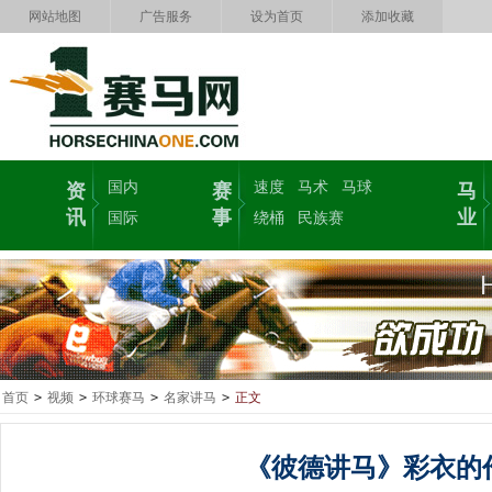
网站地图
广告服务
设为首页
添加收藏
国内
速度
马术
马球
资
赛
马
讯
事
业
国际
绕桶
民族赛
首页
>
视频
>
环球赛马
>
名家讲马
>
正文
《彼德讲马》彩衣的